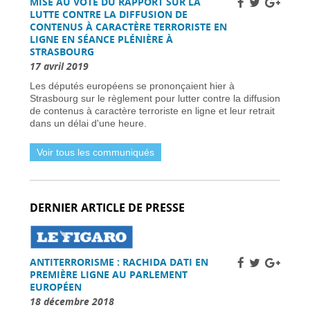
MISE AU VOTE DU RAPPORT SUR LA
Une nouvelle ère d’ici 2030 -
31 mars 2026
LUTTE CONTRE LA DIFFUSION DE
Élections municipales à Nice 2026 : enjeux et
CONTENUS À CARACTÈRE TERRORISTE EN
candidats -
31 mars 2026
LIGNE EN SÉANCE PLÉNIÈRE À
STRASBOURG
Dernière chance pour les skieurs cette saison -
31 mars 2026
17 avril 2019
Vol Ryanair : des passagers bloqués en France
Les députés européens se prononçaient hier à
à cause des retards de l’EES -
31 mars 2026
Strasbourg sur le règlement pour lutter contre la diffusion
Air France-KLM augmente les tarifs long-
de contenus à caractère terroriste en ligne et leur retrait
courrier face à la crise pétrolière du Moyen-
dans un délai d'une heure.
Orient -
30 mars 2026
Nationaux britanniques à double nationalité:
Voir tous les communiqués
défis de renouvellement de passeport dans le
cadre des règles ETA -
30 mars 2026
Candidats clés et leurs visions -
30 mars 2026
L’extrême droite et la gauche enregistrent des
DERNIER ARTICLE DE PRESSE
gains importants -
30 mars 2026
Sénat français approuve la loi sur l’ANPR pour
renforcer les moyens de lutte contre la
criminalité -
29 mars 2026
ANTITERRORISME : RACHIDA DATI EN
Femme britannique disparue à Nîmes
PREMIÈRE LIGNE AU PARLEMENT
retrouvée saine et sauve en Italie -
29 mars
EUROPÉEN
2026
18 décembre 2018
Un chauffeur routier condamné à 11 700 €