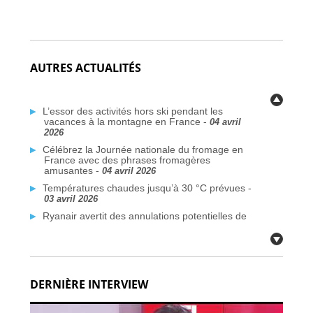
AUTRES ACTUALITÉS
L’essor des activités hors ski pendant les
vacances à la montagne en France -
04 avril
2026
Célébrez la Journée nationale du fromage en
France avec des phrases fromagères
amusantes -
04 avril 2026
Températures chaudes jusqu’à 30 °C prévues -
03 avril 2026
Ryanair avertit des annulations potentielles de
vols liées au conflit au Moyen-Orient -
03 avril
2026
Plus de traversées Dunkerque–Rosslare
prévues d’ici 2026 -
03 avril 2026
DERNIÈRE INTERVIEW
Des communes françaises face à la crise de
l’eau potable due aux PFAS -
03 avril 2026
Citoyens britanniques à double nationalité :