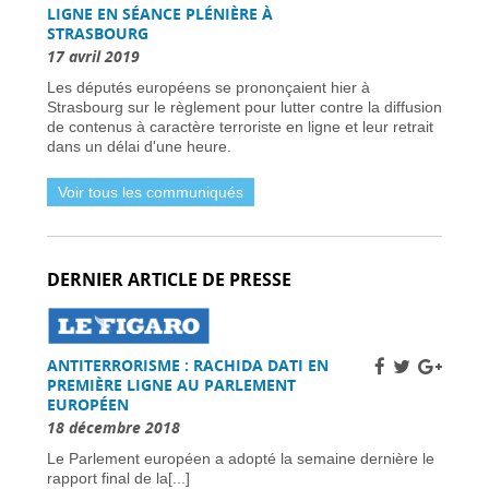
candidats -
31 mars 2026
LIGNE EN SÉANCE PLÉNIÈRE À
STRASBOURG
Dernière chance pour les skieurs cette saison -
31 mars 2026
17 avril 2019
Vol Ryanair : des passagers bloqués en France
Les députés européens se prononçaient hier à
à cause des retards de l’EES -
31 mars 2026
Strasbourg sur le règlement pour lutter contre la diffusion
Air France-KLM augmente les tarifs long-
de contenus à caractère terroriste en ligne et leur retrait
courrier face à la crise pétrolière du Moyen-
dans un délai d'une heure.
Orient -
30 mars 2026
Nationaux britanniques à double nationalité:
Voir tous les communiqués
défis de renouvellement de passeport dans le
cadre des règles ETA -
30 mars 2026
Candidats clés et leurs visions -
30 mars 2026
L’extrême droite et la gauche enregistrent des
DERNIER ARTICLE DE PRESSE
gains importants -
30 mars 2026
Sénat français approuve la loi sur l’ANPR pour
renforcer les moyens de lutte contre la
criminalité -
29 mars 2026
ANTITERRORISME : RACHIDA DATI EN
Femme britannique disparue à Nîmes
PREMIÈRE LIGNE AU PARLEMENT
retrouvée saine et sauve en Italie -
29 mars
EUROPÉEN
2026
18 décembre 2018
Un chauffeur routier condamné à 11 700 €
d’amende en France pour fraude systématique
Le Parlement européen a adopté la semaine dernière le
aux péages autoroutiers -
29 mars 2026
rapport final de la[...]