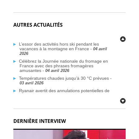
AUTRES ACTUALITÉS
L’essor des activités hors ski pendant les
vacances à la montagne en France -
04 avril
2026
Célébrez la Journée nationale du fromage en
France avec des phrases fromagères
amusantes -
04 avril 2026
Températures chaudes jusqu’à 30 °C prévues -
03 avril 2026
Ryanair avertit des annulations potentielles de
vols liées au conflit au Moyen-Orient -
03 avril
2026
Plus de traversées Dunkerque–Rosslare
prévues d’ici 2026 -
03 avril 2026
DERNIÈRE INTERVIEW
Des communes françaises face à la crise de
l’eau potable due aux PFAS -
03 avril 2026
Citoyens britanniques à double nationalité :
défis de voyage face aux nouvelles règles de