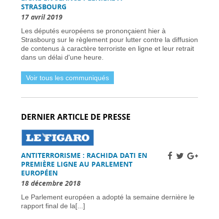
STRASBOURG
Dernière chance pour les skieurs cette saison -
31 mars 2026
17 avril 2019
Vol Ryanair : des passagers bloqués en France
Les députés européens se prononçaient hier à
à cause des retards de l’EES -
31 mars 2026
Strasbourg sur le règlement pour lutter contre la diffusion
Air France-KLM augmente les tarifs long-
de contenus à caractère terroriste en ligne et leur retrait
courrier face à la crise pétrolière du Moyen-
dans un délai d'une heure.
Orient -
30 mars 2026
Nationaux britanniques à double nationalité:
Voir tous les communiqués
défis de renouvellement de passeport dans le
cadre des règles ETA -
30 mars 2026
Candidats clés et leurs visions -
30 mars 2026
L’extrême droite et la gauche enregistrent des
DERNIER ARTICLE DE PRESSE
gains importants -
30 mars 2026
Sénat français approuve la loi sur l’ANPR pour
renforcer les moyens de lutte contre la
criminalité -
29 mars 2026
ANTITERRORISME : RACHIDA DATI EN
Femme britannique disparue à Nîmes
PREMIÈRE LIGNE AU PARLEMENT
retrouvée saine et sauve en Italie -
29 mars
EUROPÉEN
2026
18 décembre 2018
Un chauffeur routier condamné à 11 700 €
d’amende en France pour fraude systématique
Le Parlement européen a adopté la semaine dernière le
aux péages autoroutiers -
29 mars 2026
rapport final de la[...]
La France appelle les raffineries à accroître la