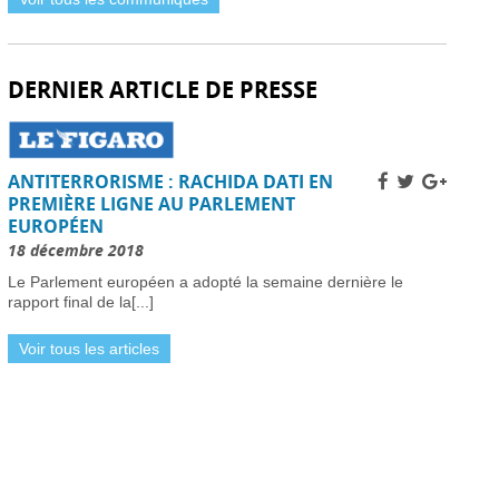
Sénat français approuve la loi sur l’ANPR pour
renforcer les moyens de lutte contre la criminalité -
29 mars 2026
Femme britannique disparue à Nîmes retrouvée
DERNIER ARTICLE DE PRESSE
saine et sauve en Italie -
29 mars 2026
Un chauffeur routier condamné à 11 700 €
d’amende en France pour fraude systématique aux
péages autoroutiers -
29 mars 2026
ANTITERRORISME : RACHIDA DATI EN
La France appelle les raffineries à accroître la
production de carburant face à la flambée des prix
PREMIÈRE LIGNE AU PARLEMENT
-
29 mars 2026
EUROPÉEN
Prix du carburant en France : records historiques
18 décembre 2018
dans le contexte du conflit au Moyen-Orient -
28
mars 2026
Le Parlement européen a adopté la semaine dernière le
rapport final de la[...]
Mesures sanitaires et préoccupations liées à
l’épidémie au Royaume-Uni -
28 mars 2026
Délais de taille des haies prolongés en France en
Voir tous les articles
raison des pluies hivernales -
28 mars 2026