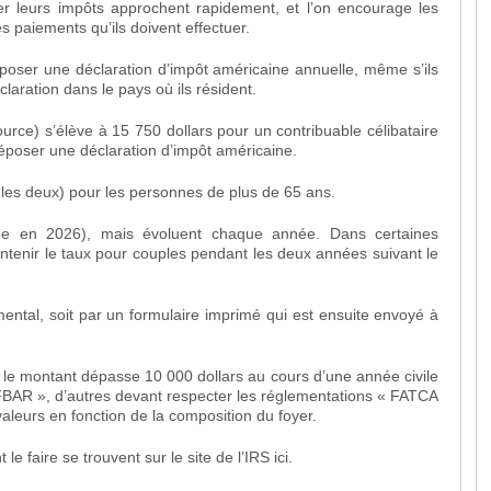
r leurs impôts approchent rapidement, et l’on encourage les
les paiements qu’ils doivent effectuer.
époser une déclaration d’impôt américaine annuelle, même s’ils
laration dans le pays où ils résident.
urce) s’élève à 15 750 dollars pour un contribuable célibataire
époser une déclaration d’impôt américaine.
, les deux) pour les personnes de plus de 65 ans.
rée en 2026), mais évoluent chaque année. Dans certaines
intenir le taux pour couples pendant les deux années suivant le
mental
, soit par un formulaire imprimé qui est ensuite envoyé à
 le montant dépasse 10 000 dollars au cours d’une année civile
 FBAR », d’autres devant respecter les réglementations « FATCA
valeurs en fonction de la composition du foyer.
le faire se trouvent sur le site de l’IRS
ici
.