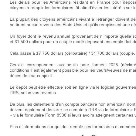
Les délais pour les Américains résidant en France pour dépose
citoyens à remplir les formulaires tôt afin d’éviter les intérêts sur 
La plupart des citoyens américains vivant à l’étranger doivent d
ne tirent aucun revenu des États‑Unis et qu’ils remplissent une déc
Un foyer dont le revenu annuel (provenant de n’importe quelle so
et 31 500 dollars pour un couple marié déposant ensemble doit d
Cela passe à 17 750 dollars (célibataire) / 34 700 dollars (couple
Ceux-ci correspondent aux seuils pour l’année 2025 (décla
conditions il est également possible pour les veufs/veuves de ma
décès de leur conjoint.
Le dépôt peut être effectué soit en ligne via le
logiciel gouverne
l’IRS, selon vos revenus.
De plus, les détenteurs d’un compte bancaire non américain dont
doivent également déclarer ce compte à l’IRS via le formulaire «
» via le formulaire Form 8938 si leurs avoirs atteignent certaines 
Plus d’informations sur qui doit remplir ces formulaires et comment 