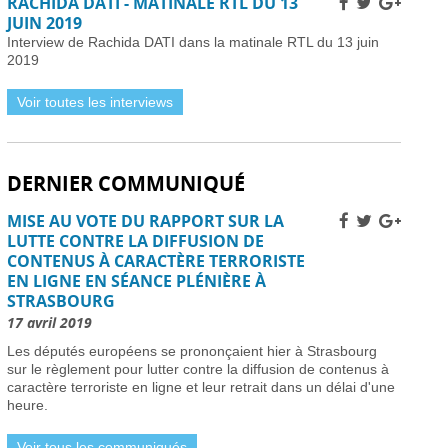
RACHIDA DATI - MATINALE RTL DU 13
Installer des pièges à frelons asiatiques en France
JUIN 2019
pour prévenir l’invasion de 2026 -
01 avril 2026
Interview de Rachida DATI dans la matinale RTL du 13 juin
Améliorer la sécurité routière des jeunes
2019
conducteurs -
01 avril 2026
Grève des pilotes Lufthansa : perturbations de vols
Voir toutes les interviews
en Europe et en France -
31 mars 2026
Une nouvelle ère d’ici 2030 -
31 mars 2026
Élections municipales à Nice 2026 : enjeux et
DERNIER COMMUNIQUÉ
candidats -
31 mars 2026
Dernière chance pour les skieurs cette saison -
31
MISE AU VOTE DU RAPPORT SUR LA
mars 2026
LUTTE CONTRE LA DIFFUSION DE
Vol Ryanair : des passagers bloqués en France à
CONTENUS À CARACTÈRE TERRORISTE
cause des retards de l’EES -
31 mars 2026
EN LIGNE EN SÉANCE PLÉNIÈRE À
Air France-KLM augmente les tarifs long-courrier
STRASBOURG
face à la crise pétrolière du Moyen-Orient -
30 mars
2026
17 avril 2019
Nationaux britanniques à double nationalité: défis
Les députés européens se prononçaient hier à Strasbourg
de renouvellement de passeport dans le cadre des
sur le règlement pour lutter contre la diffusion de contenus à
règles ETA -
30 mars 2026
caractère terroriste en ligne et leur retrait dans un délai d'une
Candidats clés et leurs visions -
30 mars 2026
heure.
L’extrême droite et la gauche enregistrent des gains
importants -
30 mars 2026
Voir tous les communiqués