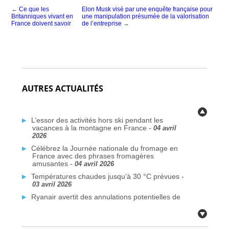
←
Ce que les
Elon Musk visé par une enquête française pour
Britanniques vivant en
une manipulation présumée de la valorisation
France doivent savoir
de l’entreprise
→
AUTRES ACTUALITÉS
L’essor des activités hors ski pendant les
vacances à la montagne en France -
04 avril
2026
Célébrez la Journée nationale du fromage en
France avec des phrases fromagères
amusantes -
04 avril 2026
Températures chaudes jusqu’à 30 °C prévues -
03 avril 2026
Ryanair avertit des annulations potentielles de
vols liées au conflit au Moyen-Orient -
03 avril
2026
Plus de traversées Dunkerque–Rosslare