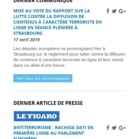
DERNIER COMMUNIQUÉ
Grève des pilotes Lufthansa : perturbations de
vols en Europe et en France -
31 mars 2026
MISE AU VOTE DU RAPPORT SUR LA
Une nouvelle ère d’ici 2030 -
31 mars 2026
LUTTE CONTRE LA DIFFUSION DE
Élections municipales à Nice 2026 : enjeux et
CONTENUS À CARACTÈRE TERRORISTE EN
candidats -
31 mars 2026
LIGNE EN SÉANCE PLÉNIÈRE À
STRASBOURG
Dernière chance pour les skieurs cette saison -
31 mars 2026
17 avril 2019
Vol Ryanair : des passagers bloqués en France
Les députés européens se prononçaient hier à
à cause des retards de l’EES -
31 mars 2026
Strasbourg sur le règlement pour lutter contre la diffusion
Air France-KLM augmente les tarifs long-
de contenus à caractère terroriste en ligne et leur retrait
courrier face à la crise pétrolière du Moyen-
dans un délai d'une heure.
Orient -
30 mars 2026
Nationaux britanniques à double nationalité:
Voir tous les communiqués
défis de renouvellement de passeport dans le
cadre des règles ETA -
30 mars 2026
Candidats clés et leurs visions -
30 mars 2026
L’extrême droite et la gauche enregistrent des
DERNIER ARTICLE DE PRESSE
gains importants -
30 mars 2026
Sénat français approuve la loi sur l’ANPR pour
renforcer les moyens de lutte contre la
criminalité -
29 mars 2026
ANTITERRORISME : RACHIDA DATI EN
Femme britannique disparue à Nîmes
PREMIÈRE LIGNE AU PARLEMENT
retrouvée saine et sauve en Italie -
29 mars
EUROPÉEN