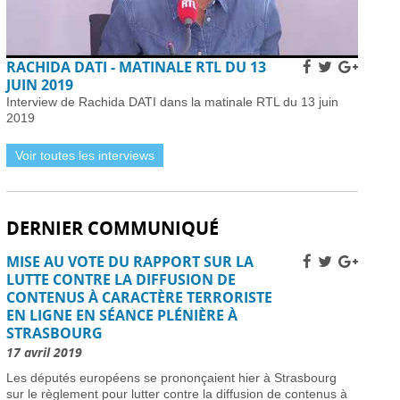
Subventions pour l’internet en fibre optique en
France : éligibilité et procédure de demande -
01
avril 2026
Horaires et détails de la fréquentation -
01 avril 2026
RACHIDA DATI - MATINALE RTL DU 13
Installer des pièges à frelons asiatiques en France
JUIN 2019
pour prévenir l’invasion de 2026 -
01 avril 2026
Interview de Rachida DATI dans la matinale RTL du 13 juin
Améliorer la sécurité routière des jeunes
2019
conducteurs -
01 avril 2026
Grève des pilotes Lufthansa : perturbations de vols
Voir toutes les interviews
en Europe et en France -
31 mars 2026
Une nouvelle ère d’ici 2030 -
31 mars 2026
Élections municipales à Nice 2026 : enjeux et
DERNIER COMMUNIQUÉ
candidats -
31 mars 2026
Dernière chance pour les skieurs cette saison -
31
MISE AU VOTE DU RAPPORT SUR LA
mars 2026
LUTTE CONTRE LA DIFFUSION DE
Vol Ryanair : des passagers bloqués en France à
CONTENUS À CARACTÈRE TERRORISTE
cause des retards de l’EES -
31 mars 2026
EN LIGNE EN SÉANCE PLÉNIÈRE À
Air France-KLM augmente les tarifs long-courrier
STRASBOURG
face à la crise pétrolière du Moyen-Orient -
30 mars
2026
17 avril 2019
Nationaux britanniques à double nationalité: défis
Les députés européens se prononçaient hier à Strasbourg
de renouvellement de passeport dans le cadre des
sur le règlement pour lutter contre la diffusion de contenus à
règles ETA -
30 mars 2026