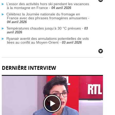
L’essor des activités hors ski pendant les vacances
à la montagne en France -
04 avril 2026
Célébrez la Journée nationale du fromage en
France avec des phrases fromagères amusantes -
04 avril 2026
Températures chaudes jusqu’à 30 °C prévues -
03
avril 2026
Ryanair avertit des annulations potentielles de vols
liées au conflit au Moyen-Orient -
03 avril 2026
Plus de traversées Dunkerque–Rosslare prévues
d’ici 2026 -
03 avril 2026
Des communes françaises face à la crise de l’eau
potable due aux PFAS -
03 avril 2026
DERNIÈRE INTERVIEW
Citoyens britanniques à double nationalité : défis de
voyage face aux nouvelles règles de passeport -
02
avril 2026
Fermetures de bars en France après des
inspections de sécurité incendie -
02 avril 2026
Déploiement du système EES à la frontière
française: défis techniques -
02 avril 2026
Réservez dès aujourd’hui vos billets TGV SNCF
pour l’été et l’automne, partout en France -
02 avril
2026