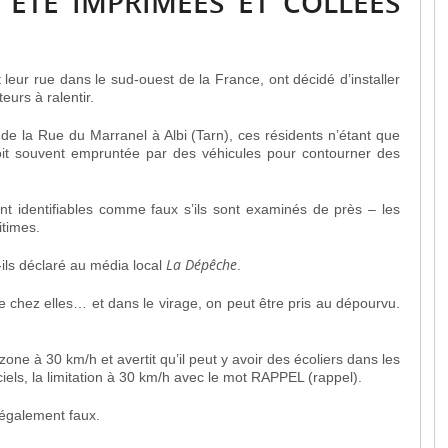
 ÉTÉ IMPRIMÉES ET COLLÉES
leur rue dans le sud-ouest de la France, ont décidé d’installer
eurs à ralentir.
 de la Rue du Marranel à Albi (Tarn), ces résidents n’étant que
 soit souvent empruntée par des véhicules pour contourner des
nt identifiables comme faux s’ils sont examinés de près – les
itimes.
La Dépêche
t-ils déclaré au média local
.
e chez elles… et dans le virage, on peut être pris au dépourvu.
ne à 30 km/h et avertit qu’il peut y avoir des écoliers dans les
iciels, la limitation à 30 km/h avec le mot RAPPEL (rappel).
 également faux.