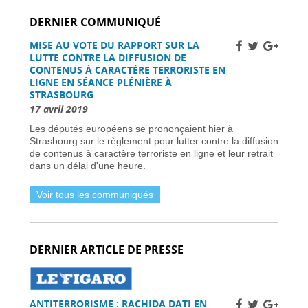
conducteurs -
01 avril 2026
DERNIER COMMUNIQUÉ
Grève des pilotes Lufthansa : perturbations de
vols en Europe et en France -
31 mars 2026
MISE AU VOTE DU RAPPORT SUR LA
Une nouvelle ère d’ici 2030 -
31 mars 2026
LUTTE CONTRE LA DIFFUSION DE
Élections municipales à Nice 2026 : enjeux et
CONTENUS À CARACTÈRE TERRORISTE EN
candidats -
31 mars 2026
LIGNE EN SÉANCE PLÉNIÈRE À
STRASBOURG
Dernière chance pour les skieurs cette saison -
31 mars 2026
17 avril 2019
Vol Ryanair : des passagers bloqués en France
Les députés européens se prononçaient hier à
à cause des retards de l’EES -
31 mars 2026
Strasbourg sur le règlement pour lutter contre la diffusion
Air France-KLM augmente les tarifs long-
de contenus à caractère terroriste en ligne et leur retrait
courrier face à la crise pétrolière du Moyen-
dans un délai d'une heure.
Orient -
30 mars 2026
Nationaux britanniques à double nationalité:
Voir tous les communiqués
défis de renouvellement de passeport dans le
cadre des règles ETA -
30 mars 2026
Candidats clés et leurs visions -
30 mars 2026
L’extrême droite et la gauche enregistrent des
DERNIER ARTICLE DE PRESSE
gains importants -
30 mars 2026
Sénat français approuve la loi sur l’ANPR pour
renforcer les moyens de lutte contre la
criminalité -
29 mars 2026
ANTITERRORISME : RACHIDA DATI EN