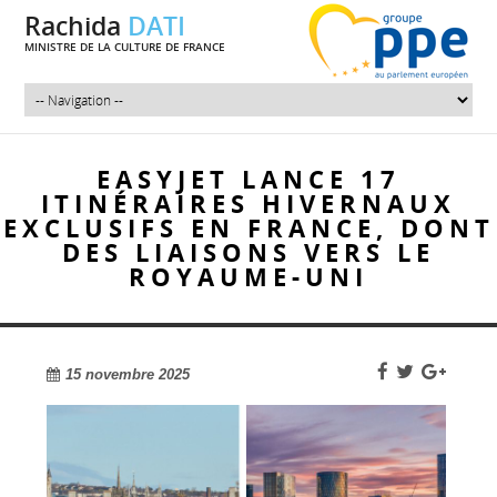
Rachida
DATI
MINISTRE DE LA CULTURE DE FRANCE
EASYJET LANCE 17
ITINÉRAIRES HIVERNAUX
EXCLUSIFS EN FRANCE, DONT
DES LIAISONS VERS LE
ROYAUME-UNI
15 novembre 2025