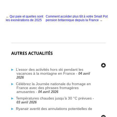
←
Qui paie et quelles sont
Comment accéder plus tôt à votre Small Pot
les exonérations de 2025
pension britannique depuis la France
→
AUTRES ACTUALITÉS
L’essor des activités hors ski pendant les
vacances à la montagne en France -
04 avril
2026
Célébrez la Journée nationale du fromage en
France avec des phrases fromagères
amusantes -
04 avril 2026
Températures chaudes jusqu’à 30 °C prévues -
03 avril 2026
Ryanair avertit des annulations potentielles de
vols liées au conflit au Moyen-Orient -
03 avril
2026