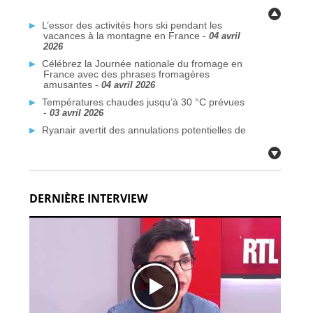
L’essor des activités hors ski pendant les
vacances à la montagne en France -
04 avril
2026
Célébrez la Journée nationale du fromage en
France avec des phrases fromagères
amusantes -
04 avril 2026
Températures chaudes jusqu’à 30 °C prévues
-
03 avril 2026
Ryanair avertit des annulations potentielles de
vols liées au conflit au Moyen-Orient -
03 avril
2026
Plus de traversées Dunkerque–Rosslare
prévues d’ici 2026 -
03 avril 2026
DERNIÈRE INTERVIEW
Des communes françaises face à la crise de
l’eau potable due aux PFAS -
03 avril 2026
Citoyens britanniques à double nationalité :
défis de voyage face aux nouvelles règles de
passeport -
02 avril 2026
Fermetures de bars en France après des
inspections de sécurité incendie -
02 avril 2026
Déploiement du système EES à la frontière
française: défis techniques -
02 avril 2026