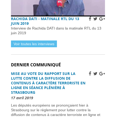
Réservez dès aujourd’hui vos billets TGV
SNCF pour l’été et l’automne, partout en
France -
02 avril 2026
Subventions pour l’internet en fibre optique en
RACHIDA DATI - MATINALE RTL DU 13
France : éligibilité et procédure de demande -
JUIN 2019
01 avril 2026
Interview de Rachida DATI dans la matinale RTL du 13
Horaires et détails de la fréquentation -
01 avril
juin 2019
2026
Installer des pièges à frelons asiatiques en
Voir toutes les interviews
France pour prévenir l’invasion de 2026 -
01
avril 2026
Améliorer la sécurité routière des jeunes
conducteurs -
01 avril 2026
DERNIER COMMUNIQUÉ
Grève des pilotes Lufthansa : perturbations de
vols en Europe et en France -
31 mars 2026
MISE AU VOTE DU RAPPORT SUR LA
Une nouvelle ère d’ici 2030 -
31 mars 2026
LUTTE CONTRE LA DIFFUSION DE
CONTENUS À CARACTÈRE TERRORISTE EN
Élections municipales à Nice 2026 : enjeux et
candidats -
31 mars 2026
LIGNE EN SÉANCE PLÉNIÈRE À
STRASBOURG
Dernière chance pour les skieurs cette saison -
17 avril 2019
31 mars 2026
Vol Ryanair : des passagers bloqués en
Les députés européens se prononçaient hier à
France à cause des retards de l’EES -
31 mars
Strasbourg sur le règlement pour lutter contre la
2026
diffusion de contenus à caractère terroriste en ligne et