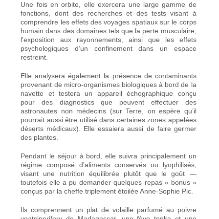
Une fois en orbite, elle exercera une large gamme de
fonctions, dont des recherches et des tests visant à
comprendre les effets des voyages spatiaux sur le corps
humain dans des domaines tels que la perte musculaire,
l’exposition aux rayonnements, ainsi que les effets
psychologiques d’un confinement dans un espace
restreint.
Elle analysera également la présence de contaminants
provenant de micro-organismes biologiques à bord de la
navette et testera un appareil échographique conçu
pour des diagnostics que peuvent effectuer des
astronautes non médecins (sur Terre, on espère qu’il
pourrait aussi être utilisé dans certaines zones appelées
déserts médicaux). Elle essaiera aussi de faire germer
des plantes.
Pendant le séjour à bord, elle suivra principalement un
régime composé d’aliments conservés ou lyophilisés,
visant une nutrition équilibrée plutôt que le goût —
toutefois elle a pu demander quelques repas « bonus »
conçus par la cheffe triplement étoilée Anne-Sophie Pic.
Ils comprennent un plat de volaille parfumé au poivre
voatsiperifery de Madagascar, une fève tonka et une