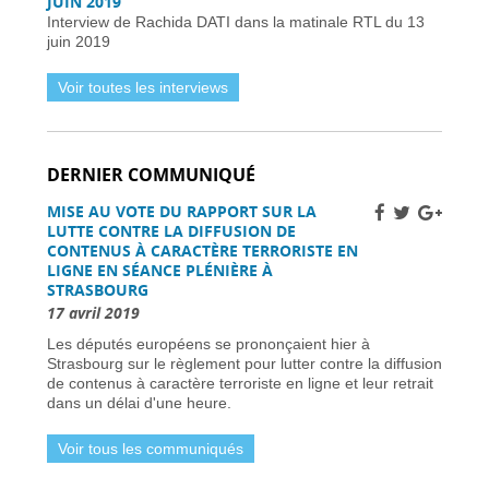
JUIN 2019
01 avril 2026
Interview de Rachida DATI dans la matinale RTL du 13
Horaires et détails de la fréquentation -
01 avril
juin 2019
2026
Installer des pièges à frelons asiatiques en
Voir toutes les interviews
France pour prévenir l’invasion de 2026 -
01
avril 2026
Améliorer la sécurité routière des jeunes
conducteurs -
01 avril 2026
DERNIER COMMUNIQUÉ
Grève des pilotes Lufthansa : perturbations de
vols en Europe et en France -
31 mars 2026
MISE AU VOTE DU RAPPORT SUR LA
Une nouvelle ère d’ici 2030 -
31 mars 2026
LUTTE CONTRE LA DIFFUSION DE
Élections municipales à Nice 2026 : enjeux et
CONTENUS À CARACTÈRE TERRORISTE EN
candidats -
31 mars 2026
LIGNE EN SÉANCE PLÉNIÈRE À
STRASBOURG
Dernière chance pour les skieurs cette saison -
31 mars 2026
17 avril 2019
Vol Ryanair : des passagers bloqués en France
Les députés européens se prononçaient hier à
à cause des retards de l’EES -
31 mars 2026
Strasbourg sur le règlement pour lutter contre la diffusion
Air France-KLM augmente les tarifs long-
de contenus à caractère terroriste en ligne et leur retrait
courrier face à la crise pétrolière du Moyen-
dans un délai d'une heure.
Orient -
30 mars 2026
Nationaux britanniques à double nationalité:
Voir tous les communiqués
défis de renouvellement de passeport dans le
cadre des règles ETA -
30 mars 2026