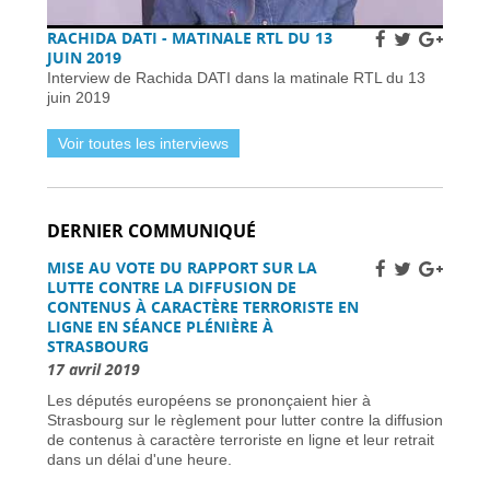
Subventions pour l’internet en fibre optique en
RACHIDA DATI - MATINALE RTL DU 13
France : éligibilité et procédure de demande -
JUIN 2019
01 avril 2026
Interview de Rachida DATI dans la matinale RTL du 13
Horaires et détails de la fréquentation -
01 avril
juin 2019
2026
Installer des pièges à frelons asiatiques en
Voir toutes les interviews
France pour prévenir l’invasion de 2026 -
01
avril 2026
Améliorer la sécurité routière des jeunes
conducteurs -
01 avril 2026
DERNIER COMMUNIQUÉ
Grève des pilotes Lufthansa : perturbations de
vols en Europe et en France -
31 mars 2026
MISE AU VOTE DU RAPPORT SUR LA
Une nouvelle ère d’ici 2030 -
31 mars 2026
LUTTE CONTRE LA DIFFUSION DE
Élections municipales à Nice 2026 : enjeux et
CONTENUS À CARACTÈRE TERRORISTE EN
candidats -
31 mars 2026
LIGNE EN SÉANCE PLÉNIÈRE À
STRASBOURG
Dernière chance pour les skieurs cette saison -
31 mars 2026
17 avril 2019
Vol Ryanair : des passagers bloqués en France
Les députés européens se prononçaient hier à
à cause des retards de l’EES -
31 mars 2026
Strasbourg sur le règlement pour lutter contre la diffusion
Air France-KLM augmente les tarifs long-
de contenus à caractère terroriste en ligne et leur retrait
courrier face à la crise pétrolière du Moyen-
dans un délai d'une heure.
Orient -
30 mars 2026