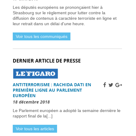
Vol Ryanair : des passagers bloqués en
Les députés européens se prononçaient hier à
France à cause des retards de l’EES -
31 mars
Strasbourg sur le règlement pour lutter contre la
2026
diffusion de contenus à caractère terroriste en ligne et
Air France-KLM augmente les tarifs long-
leur retrait dans un délai d'une heure.
courrier face à la crise pétrolière du Moyen-
Orient -
30 mars 2026
Voir tous les communiqués
Nationaux britanniques à double nationalité:
défis de renouvellement de passeport dans le
cadre des règles ETA -
30 mars 2026
Candidats clés et leurs visions -
30 mars 2026
DERNIER ARTICLE DE PRESSE
L’extrême droite et la gauche enregistrent des
gains importants -
30 mars 2026
Sénat français approuve la loi sur l’ANPR pour
renforcer les moyens de lutte contre la
ANTITERRORISME : RACHIDA DATI EN
criminalité -
29 mars 2026
PREMIÈRE LIGNE AU PARLEMENT
Femme britannique disparue à Nîmes
EUROPÉEN
retrouvée saine et sauve en Italie -
29 mars
18 décembre 2018
2026
Un chauffeur routier condamné à 11 700 €
Le Parlement européen a adopté la semaine dernière le
d’amende en France pour fraude
rapport final de la[...]
systématique aux péages autoroutiers -
29
mars 2026
Voir tous les articles
La France appelle les raffineries à accroître la
production de carburant face à la flambée des