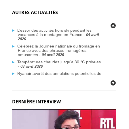
AUTRES ACTUALITÉS
L’essor des activités hors ski pendant les
vacances à la montagne en France -
04 avril
2026
Célébrez la Journée nationale du fromage en
France avec des phrases fromagères
amusantes -
04 avril 2026
Températures chaudes jusqu’à 30 °C prévues
-
03 avril 2026
Ryanair avertit des annulations potentielles de
vols liées au conflit au Moyen-Orient -
03 avril
2026
Plus de traversées Dunkerque–Rosslare
prévues d’ici 2026 -
03 avril 2026
DERNIÈRE INTERVIEW
Des communes françaises face à la crise de
l’eau potable due aux PFAS -
03 avril 2026
Citoyens britanniques à double nationalité :
défis de voyage face aux nouvelles règles de
passeport -
02 avril 2026
Fermetures de bars en France après des