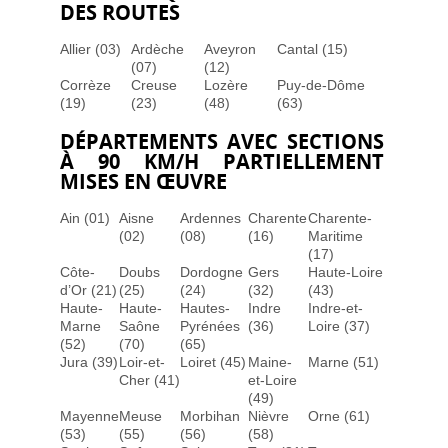
DES ROUTES
Allier (03)
Ardèche
Aveyron
Cantal (15)
(07)
(12)
Corrèze
Creuse
Lozère
Puy-de-Dôme
(19)
(23)
(48)
(63)
DÉPARTEMENTS AVEC SECTIONS
À 90 KM/H PARTIELLEMENT
MISES EN ŒUVRE
Ain (01)
Aisne
Ardennes
Charente
Charente-
(02)
(08)
(16)
Maritime
(17)
Côte-
Doubs
Dordogne
Gers
Haute-Loire
d’Or (21)
(25)
(24)
(32)
(43)
Haute-
Haute-
Hautes-
Indre
Indre-et-
Marne
Saône
Pyrénées
(36)
Loire (37)
(52)
(70)
(65)
Jura (39)
Loir-et-
Loiret (45)
Maine-
Marne (51)
Cher (41)
et-Loire
(49)
Mayenne
Meuse
Morbihan
Nièvre
Orne (61)
(53)
(55)
(56)
(58)