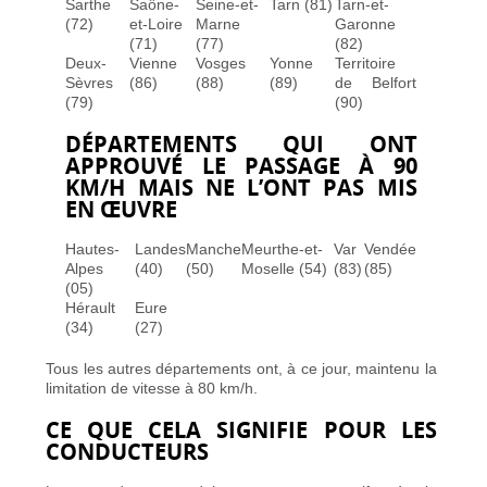
Sarthe
Saône-
Seine-et-
Tarn (81)
Tarn-et-
(72)
et-Loire
Marne
Garonne
(71)
(77)
(82)
Deux-
Vienne
Vosges
Yonne
Territoire
Sèvres
(86)
(88)
(89)
de Belfort
(79)
(90)
DÉPARTEMENTS QUI ONT
APPROUVÉ LE PASSAGE À 90
KM/H MAIS NE L’ONT PAS MIS
EN ŒUVRE
Hautes-
Landes
Manche
Meurthe-et-
Var
Vendée
Alpes
(40)
(50)
Moselle (54)
(83)
(85)
(05)
Hérault
Eure
(34)
(27)
Tous les autres départements ont, à ce jour, maintenu la
limitation de vitesse à 80 km/h.
CE QUE CELA SIGNIFIE POUR LES
CONDUCTEURS