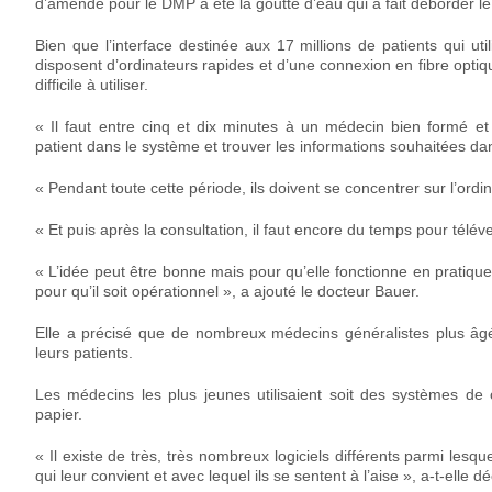
d’amende pour le DMP a été la goutte d’eau qui a fait déborder le
Bien que l’interface destinée aux 17 millions de patients qui u
disposent d’ordinateurs rapides et d’une connexion en fibre optiq
difficile à utiliser.
« Il faut entre cinq et dix minutes à un médecin bien formé et 
patient dans le système et trouver les informations souhaitées dan
« Pendant toute cette période, ils doivent se concentrer sur l’ordin
« Et puis après la consultation, il faut encore du temps pour télév
« L’idée peut être bonne mais pour qu’elle fonctionne en pratique
pour qu’il soit opérationnel », a ajouté le docteur Bauer.
Elle a précisé que de nombreux médecins généralistes plus âgé
leurs patients.
Les médecins les plus jeunes utilisaient soit des systèmes de 
papier.
« Il existe de très, très nombreux logiciels différents parmi lesque
qui leur convient et avec lequel ils se sentent à l’aise », a-t-elle dé