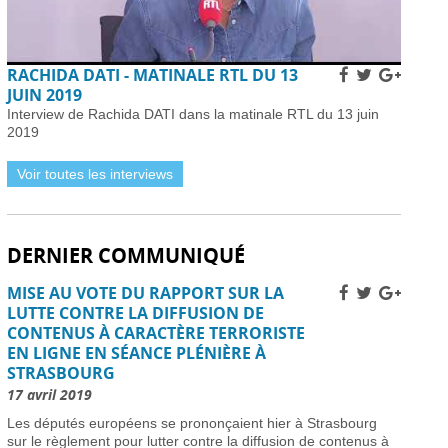
Subventions pour l’internet en fibre optique en
France : éligibilité et procédure de demande -
01
avril 2026
Horaires et détails de la fréquentation -
01 avril 2026
RACHIDA DATI - MATINALE RTL DU 13
Installer des pièges à frelons asiatiques en France
JUIN 2019
pour prévenir l’invasion de 2026 -
01 avril 2026
Interview de Rachida DATI dans la matinale RTL du 13 juin
Améliorer la sécurité routière des jeunes
2019
conducteurs -
01 avril 2026
Grève des pilotes Lufthansa : perturbations de vols
Voir toutes les interviews
en Europe et en France -
31 mars 2026
Une nouvelle ère d’ici 2030 -
31 mars 2026
Élections municipales à Nice 2026 : enjeux et
DERNIER COMMUNIQUÉ
candidats -
31 mars 2026
Dernière chance pour les skieurs cette saison -
31
MISE AU VOTE DU RAPPORT SUR LA
mars 2026
LUTTE CONTRE LA DIFFUSION DE
Vol Ryanair : des passagers bloqués en France à
CONTENUS À CARACTÈRE TERRORISTE
cause des retards de l’EES -
31 mars 2026
EN LIGNE EN SÉANCE PLÉNIÈRE À
Air France-KLM augmente les tarifs long-courrier
STRASBOURG
face à la crise pétrolière du Moyen-Orient -
30 mars
2026
17 avril 2019
Nationaux britanniques à double nationalité: défis
Les députés européens se prononçaient hier à Strasbourg
de renouvellement de passeport dans le cadre des
sur le règlement pour lutter contre la diffusion de contenus à
règles ETA -
30 mars 2026