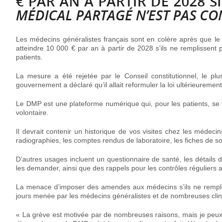
€ PAR AN À PARTIR DE 2028 
MÉDICAL PARTAGÉ
N’EST PAS C
Les médecins généralistes français sont en colère après que l
atteindre 10 000 € par an à partir de 2028 s’ils ne remplissent 
patients.
La mesure a été rejetée par le Conseil constitutionnel, le plu
gouvernement a déclaré qu’il allait reformuler la loi ultérieurement
Le DMP est une plateforme numérique qui, pour les patients, se
volontaire.
Il devrait contenir un historique de vos visites chez les médecins
radiographies, les comptes rendus de laboratoire, les fiches de sor
D’autres usages incluent un questionnaire de santé, les détails d
les demander, ainsi que des rappels pour les contrôles réguliers 
La menace d’imposer des amendes aux médecins s’ils ne remplis
jours menée par les médecins généralistes et de nombreuses clin
« La grève est motivée par de nombreuses raisons, mais je peux 