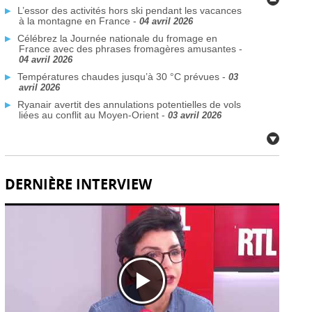
L’essor des activités hors ski pendant les vacances
à la montagne en France -
04 avril 2026
Célébrez la Journée nationale du fromage en
France avec des phrases fromagères amusantes -
04 avril 2026
Températures chaudes jusqu’à 30 °C prévues -
03
avril 2026
Ryanair avertit des annulations potentielles de vols
liées au conflit au Moyen-Orient -
03 avril 2026
Plus de traversées Dunkerque–Rosslare prévues
d’ici 2026 -
03 avril 2026
Des communes françaises face à la crise de l’eau
potable due aux PFAS -
03 avril 2026
DERNIÈRE INTERVIEW
Citoyens britanniques à double nationalité : défis de
voyage face aux nouvelles règles de passeport -
02
avril 2026
Fermetures de bars en France après des
inspections de sécurité incendie -
02 avril 2026
Déploiement du système EES à la frontière
française: défis techniques -
02 avril 2026
Réservez dès aujourd’hui vos billets TGV SNCF
pour l’été et l’automne, partout en France -
02 avril
2026