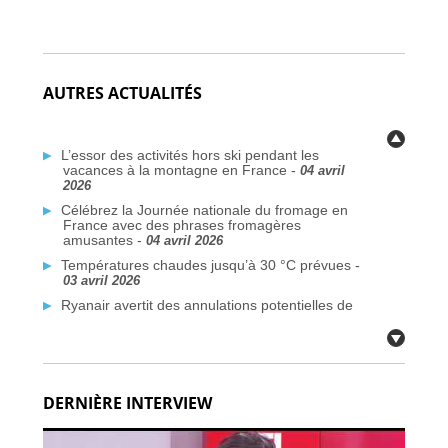
AUTRES ACTUALITÉS
L’essor des activités hors ski pendant les
vacances à la montagne en France -
04 avril
2026
Célébrez la Journée nationale du fromage en
France avec des phrases fromagères
amusantes -
04 avril 2026
Températures chaudes jusqu’à 30 °C prévues -
03 avril 2026
Ryanair avertit des annulations potentielles de
vols liées au conflit au Moyen-Orient -
03 avril
2026
Plus de traversées Dunkerque–Rosslare
prévues d’ici 2026 -
03 avril 2026
DERNIÈRE INTERVIEW
Des communes françaises face à la crise de
l’eau potable due aux PFAS -
03 avril 2026
Citoyens britanniques à double nationalité :