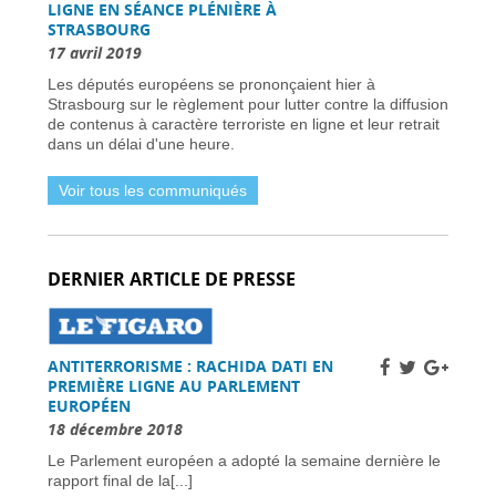
candidats -
31 mars 2026
LIGNE EN SÉANCE PLÉNIÈRE À
STRASBOURG
Dernière chance pour les skieurs cette saison -
31 mars 2026
17 avril 2019
Vol Ryanair : des passagers bloqués en France
Les députés européens se prononçaient hier à
à cause des retards de l’EES -
31 mars 2026
Strasbourg sur le règlement pour lutter contre la diffusion
Air France-KLM augmente les tarifs long-
de contenus à caractère terroriste en ligne et leur retrait
courrier face à la crise pétrolière du Moyen-
dans un délai d'une heure.
Orient -
30 mars 2026
Nationaux britanniques à double nationalité:
Voir tous les communiqués
défis de renouvellement de passeport dans le
cadre des règles ETA -
30 mars 2026
Candidats clés et leurs visions -
30 mars 2026
L’extrême droite et la gauche enregistrent des
DERNIER ARTICLE DE PRESSE
gains importants -
30 mars 2026
Sénat français approuve la loi sur l’ANPR pour
renforcer les moyens de lutte contre la
criminalité -
29 mars 2026
ANTITERRORISME : RACHIDA DATI EN
Femme britannique disparue à Nîmes
PREMIÈRE LIGNE AU PARLEMENT
retrouvée saine et sauve en Italie -
29 mars
EUROPÉEN
2026
18 décembre 2018
Un chauffeur routier condamné à 11 700 €
d’amende en France pour fraude systématique
Le Parlement européen a adopté la semaine dernière le
aux péages autoroutiers -
29 mars 2026
rapport final de la[...]