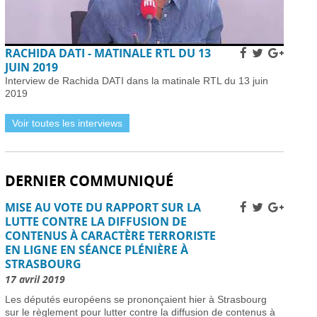
Subventions pour l’internet en fibre optique en
France : éligibilité et procédure de demande -
01
avril 2026
Horaires et détails de la fréquentation -
01 avril 2026
RACHIDA DATI - MATINALE RTL DU 13
Installer des pièges à frelons asiatiques en France
JUIN 2019
pour prévenir l’invasion de 2026 -
01 avril 2026
Interview de Rachida DATI dans la matinale RTL du 13 juin
Améliorer la sécurité routière des jeunes
2019
conducteurs -
01 avril 2026
Grève des pilotes Lufthansa : perturbations de vols
Voir toutes les interviews
en Europe et en France -
31 mars 2026
Une nouvelle ère d’ici 2030 -
31 mars 2026
Élections municipales à Nice 2026 : enjeux et
DERNIER COMMUNIQUÉ
candidats -
31 mars 2026
Dernière chance pour les skieurs cette saison -
31
MISE AU VOTE DU RAPPORT SUR LA
mars 2026
LUTTE CONTRE LA DIFFUSION DE
Vol Ryanair : des passagers bloqués en France à
CONTENUS À CARACTÈRE TERRORISTE
cause des retards de l’EES -
31 mars 2026
EN LIGNE EN SÉANCE PLÉNIÈRE À
Air France-KLM augmente les tarifs long-courrier
STRASBOURG
face à la crise pétrolière du Moyen-Orient -
30 mars
2026
17 avril 2019
Nationaux britanniques à double nationalité: défis
Les députés européens se prononçaient hier à Strasbourg
de renouvellement de passeport dans le cadre des
sur le règlement pour lutter contre la diffusion de contenus à
règles ETA -
30 mars 2026