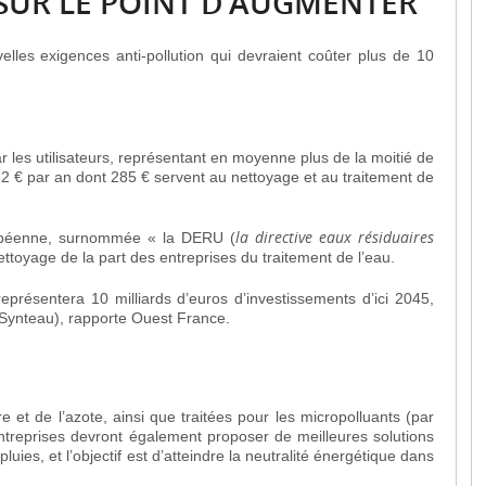
 SUR LE POINT D’AUGMENTER
les exigences anti-pollution qui devraient coûter plus de 10
r les utilisateurs, représentant en moyenne plus de la moitié de
2 € par an dont 285 € servent au nettoyage et au traitement de
la directive eaux résiduaires
uropéenne, surnommée « la DERU (
nettoyage de la part des
entreprises du traitement de l’eau
.
 représentera 10 milliards d’euros d’investissements d’ici 2045,
 (Synteau), rapporte Ouest France.
t de l’azote, ainsi que traitées pour les micropolluants (par
treprises devront également proposer de meilleures solutions
ies, et l’objectif est d’atteindre la neutralité énergétique dans