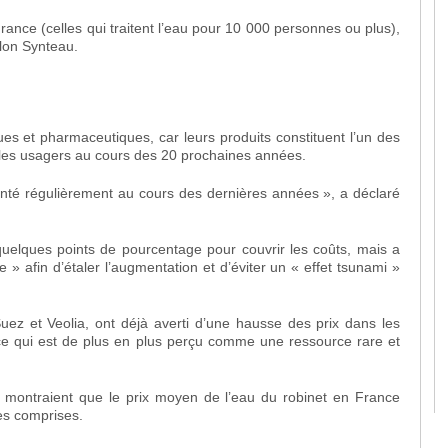
rance (celles qui traitent l’eau pour 10 000 personnes ou plus),
lon Synteau.
es et pharmaceutiques, car leurs produits constituent l’un des
r les usagers au cours des 20 prochaines années.
nté régulièrement au cours des dernières années », a déclaré
uelques points de pourcentage pour couvrir les coûts, mais a
le » afin d’étaler l’augmentation et d’éviter un « effet tsunami »
ez et Veolia, ont déjà averti d’une hausse des prix dans les
 ce qui est de plus en plus perçu comme une ressource rare et
 montraient que le prix moyen de l’eau du robinet en France
es comprises.