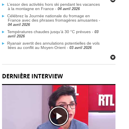
L’essor des activités hors ski pendant les vacances
à la montagne en France -
04 avril 2026
Célébrez la Journée nationale du fromage en
France avec des phrases fromagères amusantes -
04 avril 2026
Températures chaudes jusqu’à 30 °C prévues -
03
avril 2026
Ryanair avertit des annulations potentielles de vols
liées au conflit au Moyen-Orient -
03 avril 2026
Plus de traversées Dunkerque–Rosslare prévues
d’ici 2026 -
03 avril 2026
Des communes françaises face à la crise de l’eau
potable due aux PFAS -
03 avril 2026
DERNIÈRE INTERVIEW
Citoyens britanniques à double nationalité : défis de
voyage face aux nouvelles règles de passeport -
02
avril 2026
Fermetures de bars en France après des
inspections de sécurité incendie -
02 avril 2026
Déploiement du système EES à la frontière
française: défis techniques -
02 avril 2026
Réservez dès aujourd’hui vos billets TGV SNCF
pour l’été et l’automne, partout en France -
02 avril
2026