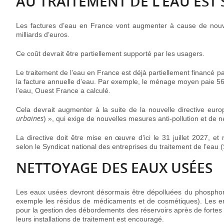
AU TRAITEMENT DE L’EAU EST
Les factures d’eau en France vont augmenter à cause de nouvel
milliards d’euros.
Ce coût devrait être partiellement supporté par les usagers.
Le traitement de l’eau en France est déjà partiellement financé pa
la facture annuelle d’eau. Par exemple, le ménage moyen paie 56
l’eau, Ouest France a calculé.
Cela devrait augmenter à la suite de la nouvelle directive e
urbaines
) », qui exige de nouvelles mesures anti-pollution et de 
La directive doit être mise en œuvre d’ici le 31 juillet 2027, et
selon le Syndicat national des entreprises du traitement de l’eau
NETTOYAGE DES EAUX USÉES
Les eaux usées devront désormais être dépolluées du phosphore e
exemple les résidus de médicaments et de cosmétiques). Les en
pour la gestion des débordements des réservoirs après de fortes plu
leurs installations de traitement est encouragé.