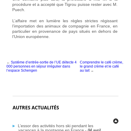
procédure et a accepté que Tigrou puisse rester avec M.
Puech.
L’affaire met en lumière les règles strictes régissant
l’importation des animaux de compagnie en France, en
particulier en provenance de pays situés en dehors de
l’Union européenne.
←
Système d’entrée-sortie de l’UE détecte 4
Comprendre le café crème,
000 personnes en séjour irrégulier dans
le grand crème et le café
l’espace Schengen
au lait
→
AUTRES ACTUALITÉS
L’essor des activités hors ski pendant les
vacances à la montagne en France -
04 avril