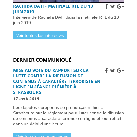
Subventions pour l’internet en fibre optique en
RACHIDA DATI - MATINALE RTL DU 13
France : éligibilité et procédure de demande -
JUIN 2019
01 avril 2026
Interview de Rachida DATI dans la matinale RTL du 13
Horaires et détails de la fréquentation -
01 avril
juin 2019
2026
Installer des pièges à frelons asiatiques en
Voir toutes les interviews
France pour prévenir l’invasion de 2026 -
01
avril 2026
Améliorer la sécurité routière des jeunes
conducteurs -
01 avril 2026
DERNIER COMMUNIQUÉ
Grève des pilotes Lufthansa : perturbations de
vols en Europe et en France -
31 mars 2026
MISE AU VOTE DU RAPPORT SUR LA
Une nouvelle ère d’ici 2030 -
31 mars 2026
LUTTE CONTRE LA DIFFUSION DE
Élections municipales à Nice 2026 : enjeux et
CONTENUS À CARACTÈRE TERRORISTE EN
candidats -
31 mars 2026
LIGNE EN SÉANCE PLÉNIÈRE À
STRASBOURG
Dernière chance pour les skieurs cette saison -
31 mars 2026
17 avril 2019
Vol Ryanair : des passagers bloqués en France
Les députés européens se prononçaient hier à
à cause des retards de l’EES -
31 mars 2026
Strasbourg sur le règlement pour lutter contre la diffusion
Air France-KLM augmente les tarifs long-
de contenus à caractère terroriste en ligne et leur retrait
courrier face à la crise pétrolière du Moyen-
dans un délai d'une heure.
Orient -
30 mars 2026
Nationaux britanniques à double nationalité:
Voir tous les communiqués