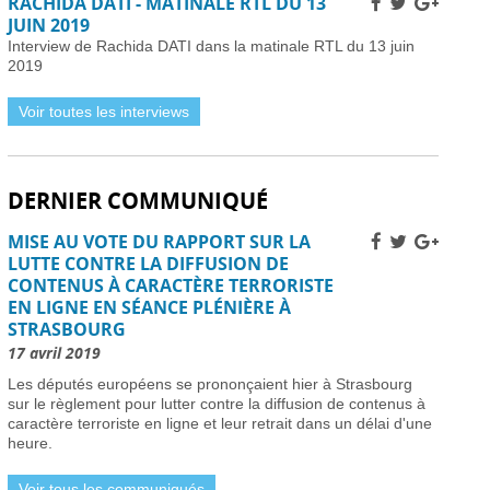
RACHIDA DATI - MATINALE RTL DU 13
Installer des pièges à frelons asiatiques en France
JUIN 2019
pour prévenir l’invasion de 2026 -
01 avril 2026
Interview de Rachida DATI dans la matinale RTL du 13 juin
Améliorer la sécurité routière des jeunes
2019
conducteurs -
01 avril 2026
Grève des pilotes Lufthansa : perturbations de vols
Voir toutes les interviews
en Europe et en France -
31 mars 2026
Une nouvelle ère d’ici 2030 -
31 mars 2026
Élections municipales à Nice 2026 : enjeux et
DERNIER COMMUNIQUÉ
candidats -
31 mars 2026
Dernière chance pour les skieurs cette saison -
31
MISE AU VOTE DU RAPPORT SUR LA
mars 2026
LUTTE CONTRE LA DIFFUSION DE
Vol Ryanair : des passagers bloqués en France à
CONTENUS À CARACTÈRE TERRORISTE
cause des retards de l’EES -
31 mars 2026
EN LIGNE EN SÉANCE PLÉNIÈRE À
Air France-KLM augmente les tarifs long-courrier
STRASBOURG
face à la crise pétrolière du Moyen-Orient -
30 mars
2026
17 avril 2019
Nationaux britanniques à double nationalité: défis
Les députés européens se prononçaient hier à Strasbourg
de renouvellement de passeport dans le cadre des
sur le règlement pour lutter contre la diffusion de contenus à
règles ETA -
30 mars 2026
caractère terroriste en ligne et leur retrait dans un délai d'une
Candidats clés et leurs visions -
30 mars 2026
heure.
L’extrême droite et la gauche enregistrent des gains
importants -
30 mars 2026
Voir tous les communiqués