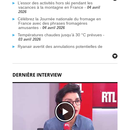
L’essor des activités hors ski pendant les
vacances à la montagne en France -
04 avril
2026
Célébrez la Journée nationale du fromage en
France avec des phrases fromagères
amusantes -
04 avril 2026
Températures chaudes jusqu’à 30 °C prévues -
03 avril 2026
Ryanair avertit des annulations potentielles de
vols liées au conflit au Moyen-Orient -
03 avril
2026
Plus de traversées Dunkerque–Rosslare
prévues d’ici 2026 -
03 avril 2026
DERNIÈRE INTERVIEW
Des communes françaises face à la crise de
l’eau potable due aux PFAS -
03 avril 2026
Citoyens britanniques à double nationalité :
défis de voyage face aux nouvelles règles de
passeport -
02 avril 2026
Fermetures de bars en France après des
inspections de sécurité incendie -
02 avril 2026
Déploiement du système EES à la frontière
française: défis techniques -
02 avril 2026
Réservez dès aujourd’hui vos billets TGV
SNCF pour l’été et l’automne, partout en