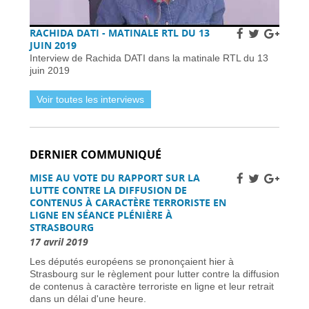
France -
02 avril 2026
Subventions pour l’internet en fibre optique en
RACHIDA DATI - MATINALE RTL DU 13
France : éligibilité et procédure de demande -
JUIN 2019
01 avril 2026
Interview de Rachida DATI dans la matinale RTL du 13
Horaires et détails de la fréquentation -
01 avril
juin 2019
2026
Installer des pièges à frelons asiatiques en
Voir toutes les interviews
France pour prévenir l’invasion de 2026 -
01
avril 2026
Améliorer la sécurité routière des jeunes
conducteurs -
01 avril 2026
DERNIER COMMUNIQUÉ
Grève des pilotes Lufthansa : perturbations de
vols en Europe et en France -
31 mars 2026
MISE AU VOTE DU RAPPORT SUR LA
Une nouvelle ère d’ici 2030 -
31 mars 2026
LUTTE CONTRE LA DIFFUSION DE
Élections municipales à Nice 2026 : enjeux et
CONTENUS À CARACTÈRE TERRORISTE EN
candidats -
31 mars 2026
LIGNE EN SÉANCE PLÉNIÈRE À
STRASBOURG
Dernière chance pour les skieurs cette saison -
31 mars 2026
17 avril 2019
Vol Ryanair : des passagers bloqués en France
Les députés européens se prononçaient hier à
à cause des retards de l’EES -
31 mars 2026
Strasbourg sur le règlement pour lutter contre la diffusion
Air France-KLM augmente les tarifs long-
de contenus à caractère terroriste en ligne et leur retrait
courrier face à la crise pétrolière du Moyen-
dans un délai d'une heure.
Orient -
30 mars 2026