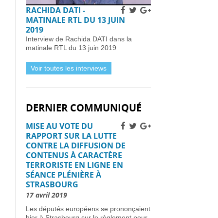
RACHIDA DATI -
Fermetures de bars en France
après des inspections de
MATINALE RTL DU 13 JUIN
sécurité incendie -
02 avril 2026
2019
Déploiement du système EES à
Interview de Rachida DATI dans la
la frontière française: défis
matinale RTL du 13 juin 2019
techniques -
02 avril 2026
Réservez dès aujourd’hui vos
Voir toutes les interviews
billets TGV SNCF pour l’été et
l’automne, partout en France -
02 avril 2026
Subventions pour l’internet en
fibre optique en France :
DERNIER COMMUNIQUÉ
éligibilité et procédure de
demande -
01 avril 2026
MISE AU VOTE DU
Horaires et détails de la
RAPPORT SUR LA LUTTE
fréquentation -
01 avril 2026
CONTRE LA DIFFUSION DE
Installer des pièges à frelons
CONTENUS À CARACTÈRE
asiatiques en France pour
TERRORISTE EN LIGNE EN
prévenir l’invasion de 2026 -
01
avril 2026
SÉANCE PLÉNIÈRE À
STRASBOURG
Améliorer la sécurité routière
des jeunes conducteurs -
01
17 avril 2019
avril 2026
Les députés européens se prononçaient
Grève des pilotes Lufthansa :
hier à Strasbourg sur le règlement pour