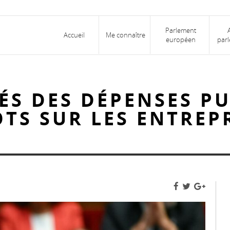
Parlement
Accueil
Me connaître
européen
parl
ÉS DES DÉPENSES PU
TS SUR LES ENTREP
F
s