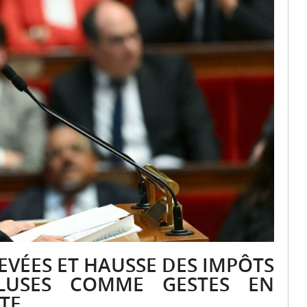
e
f
d
s
EVÉES ET HAUSSE DES IMPÔTS
CLUSES COMME GESTES EN
STE