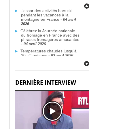
L’essor des activités hors ski
pendant les vacances à la
montagne en France -
04 avril
2026
Célébrez la Journée nationale
du fromage en France avec des
phrases fromagères amusantes
-
04 avril 2026
Températures chaudes jusqu’à
30 °C prévues -
03 avril 2026
Ryanair avertit des annulations
potentielles de vols liées au
conflit au Moyen-Orient -
03
avril 2026
DERNIÈRE INTERVIEW
Plus de traversées Dunkerque–
Rosslare prévues d’ici 2026 -
03
avril 2026
Des communes françaises face
à la crise de l’eau potable due
aux PFAS -
03 avril 2026
Citoyens britanniques à double
nationalité : défis de voyage
face aux nouvelles règles de
passeport -
02 avril 2026