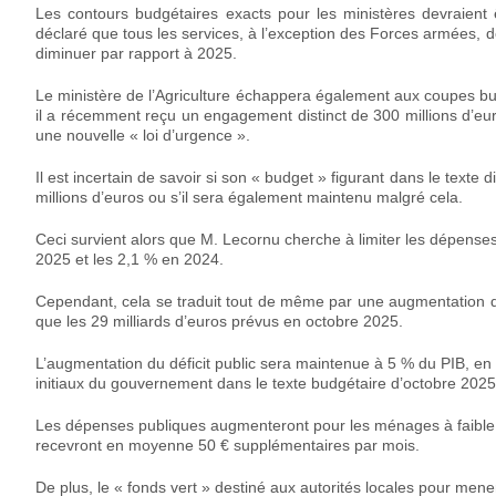
Les contours budgétaires exacts pour les ministères devraient 
déclaré que tous les services, à l’exception des Forces armées, de l
diminuer par rapport à 2025.
Le ministère de l’Agriculture échappera également aux coupes bud
il a récemment reçu un engagement distinct de 300 millions d’eu
une nouvelle « loi d’urgence ».
Il est incertain de savoir si son « budget » figurant dans le text
millions d’euros ou s’il sera également maintenu malgré cela.
Ceci survient alors que M. Lecornu cherche à limiter les dépense
2025 et les 2,1 % en 2024.
Cependant, cela se traduit tout de même par une augmentation de
que les 29 milliards d’euros prévus en octobre 2025.
L’augmentation du déficit public sera maintenue à 5 % du PIB, e
initiaux du gouvernement dans le texte budgétaire d’octobre 2025
Les dépenses publiques augmenteront pour les ménages à faible reve
recevront en moyenne 50 € supplémentaires par mois.
De plus, le « fonds vert » destiné aux autorités locales pour men