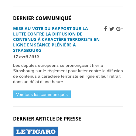
Améliorer la sécurité routière des jeunes
conducteurs -
01 avril 2026
DERNIER COMMUNIQUÉ
Grève des pilotes Lufthansa : perturbations de
vols en Europe et en France -
31 mars 2026
MISE AU VOTE DU RAPPORT SUR LA
Une nouvelle ère d’ici 2030 -
31 mars 2026
LUTTE CONTRE LA DIFFUSION DE
Élections municipales à Nice 2026 : enjeux et
CONTENUS À CARACTÈRE TERRORISTE EN
candidats -
31 mars 2026
LIGNE EN SÉANCE PLÉNIÈRE À
STRASBOURG
Dernière chance pour les skieurs cette saison -
31 mars 2026
17 avril 2019
Vol Ryanair : des passagers bloqués en France
Les députés européens se prononçaient hier à
à cause des retards de l’EES -
31 mars 2026
Strasbourg sur le règlement pour lutter contre la diffusion
Air France-KLM augmente les tarifs long-
de contenus à caractère terroriste en ligne et leur retrait
courrier face à la crise pétrolière du Moyen-
dans un délai d'une heure.
Orient -
30 mars 2026
Nationaux britanniques à double nationalité:
Voir tous les communiqués
défis de renouvellement de passeport dans le
cadre des règles ETA -
30 mars 2026
Candidats clés et leurs visions -
30 mars 2026
L’extrême droite et la gauche enregistrent des
DERNIER ARTICLE DE PRESSE
gains importants -
30 mars 2026
Sénat français approuve la loi sur l’ANPR pour
renforcer les moyens de lutte contre la