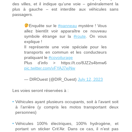
des villes
, et il indique qu’une voie – généralement la
plus à gauche – est interdite aux véhicules sans
passagers.
Enquête sur le
#panneau
mystère ! Vous
allez bientôt voir apparaître ce nouveau
symbole étrange sur la
#route
. On vous
explique !
Il représente une voie spéciale pour les
transports en commun et les conducteurs
pratiquant le
#covoiturage
Plus d’info > https://t.co/8JZ2s4bmw6
pic.twitter.com/vFYAJ7ejNw
— DIROuest (@DIR_Ouest)
July 12, 2023
Les voies seront réservées à :
Véhicules ayant plusieurs occupants, soit à l’avant soit
à l’arrière (y compris les motos transportant deux
personnes)
Véhicules 100% électriques, 100% hydrogène, et
portant un sticker Crit’Air. Dans ce cas, il n’est pas