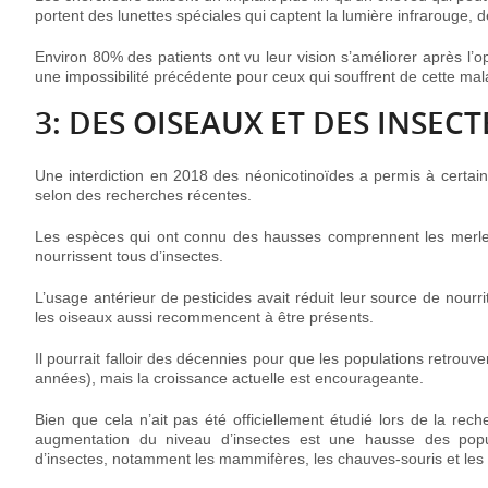
portent des lunettes spéciales qui captent la lumière infrarouge, dé
Environ 80% des patients ont vu leur vision s’améliorer après l’op
une impossibilité précédente pour ceux qui souffrent de cette mal
3: DES OISEAUX ET DES INSEC
Une interdiction en 2018 des néonicotinoïdes a permis à certai
selon des recherches récentes.
Les espèces qui ont connu des hausses comprennent les merles, 
nourrissent tous d’insectes.
L’usage antérieur de pesticides avait réduit leur source de nourr
les oiseaux aussi recommencent à être présents.
Il pourrait falloir des décennies pour que les populations retrou
années), mais la croissance actuelle est encourageante.
Bien que cela n’ait pas été officiellement étudié lors de la reche
augmentation du niveau d’insectes est une hausse des popu
d’insectes, notamment les mammifères, les chauves-souris et les