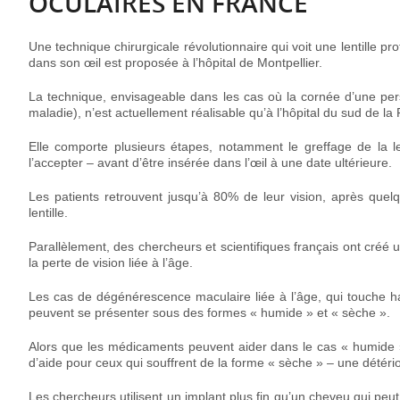
OCULAIRES EN FRANCE
Une technique chirurgicale révolutionnaire qui voit une
lentille p
dans son œil
est proposée à l’hôpital de Montpellier.
La technique, envisageable dans les cas où la cornée d’une pers
maladie), n’est actuellement réalisable qu’à l’hôpital du sud de la 
Elle comporte plusieurs étapes, notamment le greffage de la l
l’accepter – avant d’être insérée dans l’œil à une date ultérieure.
Les patients retrouvent jusqu’à 80% de leur vision, après quelq
lentille.
Parallèlement, des chercheurs et scientifiques français ont créé
la perte de vision liée à l’âge.
Les cas de dégénérescence maculaire liée à l’âge, qui touche h
peuvent se présenter sous des formes « humide » et « sèche ».
Alors que les médicaments peuvent aider dans le cas « humide »,
d’aide pour ceux qui souffrent de la forme « sèche » – une détérior
Les chercheurs utilisent un implant plus fin qu’un cheveu qui pe