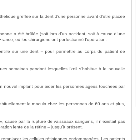
rothétique greffée sur la dent d’une personne avant d’être placée
onne a été brûlée (soit lors d’un accident, soit à cause d’une
France, où les chirurgiens ont perfectionné l’opération.
entille sur une dent – pour permettre au corps du patient de
ues semaines pendant lesquelles l’œil s’habitue à la nouvelle
 un nouvel implant pour aider les personnes âgées touchées par
abituellement la macula chez les personnes de 60 ans et plus,
 causé par la rupture de vaisseaux sanguins, il n’existait pas
ation lente de la rétine – jusqu’à présent.
ut remplacer les cellules rétiniennes endommagées. Les patients