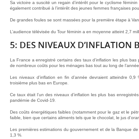
Sa victoire a suscité un regain d’intérêt pour le cyclisme fémin
également contribué à l’intérêt des jeunes femmes françaises pou
De grandes foules se sont massées pour la première étape à Vann
L’audience télévisée du Tour féminin a en moyenne atteint 2,7 millio
5: DES NIVEAUX D’INFLATION
La France a enregistré certains des taux d’inflation les plus ba
de nombreux coûts pour les ménages bas tout au long de l’année
Les niveaux d’inflation en fin d’année devraient atteindre 0,9
troisième plus bas en Europe.
Ce taux était l’un des niveaux d’inflation les plus bas enregist
pandémie de Covid-19.
Des coûts énergétiques faibles (notamment pour le gaz et le pétrol
faible, bien que certains aliments tels que le chocolat, le jus d’or
Les premières estimations du gouvernement et de la Banque de Fr
1,3 %.