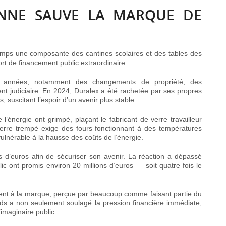
YENNE SAUVE LA MARQUE DE
temps une composante des cantines scolaires et des tables des
rt de financement public extraordinaire.
res années, notamment des changements de propriété, des
nt judiciaire. En 2024, Duralex a été rachetée par ses propres
 suscitant l’espoir d’un avenir plus stable.
l’énergie ont grimpé, plaçant le fabricant de verre travailleur
verre trempé exige des fours fonctionnant à des températures
vulnérable à la hausse des coûts de l’énergie.
 d’euros afin de sécuriser son avenir. La réaction a dépassé
c ont promis environ 20 millions d’euros — soit quatre fois le
ent à la marque, perçue par beaucoup comme faisant partie du
nds a non seulement soulagé la pression financière immédiate,
imaginaire public.