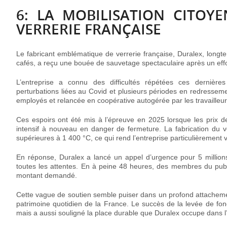
6: LA MOBILISATION CITO
VERRERIE FRANÇAISE
Le fabricant emblématique de verrerie française, Duralex, long
cafés, a reçu une bouée de sauvetage spectaculaire après un effo
L’entreprise a connu des difficultés répétées ces derniè
perturbations liées au Covid et plusieurs périodes en redresseme
employés et relancée en coopérative autogérée par les travailleurs,
Ces espoirs ont été mis à l’épreuve en 2025 lorsque les prix de 
intensif à nouveau en danger de fermeture. La fabrication du 
supérieures à 1 400 °C, ce qui rend l’entreprise particulièrement 
En réponse, Duralex a lancé un appel d’urgence pour 5 millions
toutes les attentes. En à peine 48 heures, des membres du publi
montant demandé.
Cette vague de soutien semble puiser dans un profond attachem
patrimoine quotidien de la France. Le succès de la levée de fo
mais a aussi souligné la place durable que Duralex occupe dans l’