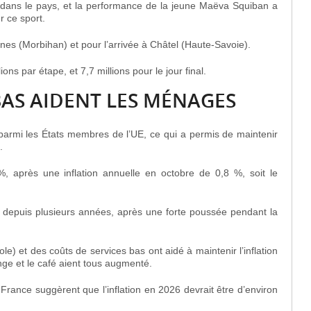
in dans le pays, et la performance de la jeune Maëva Squiban a
r ce sport.
es (Morbihan) et pour l’arrivée à Châtel (Haute-Savoie).
ns par étape, et 7,7 millions pour le jour final.
 BAS AIDENT LES MÉNAGES
s parmi les États membres de l’UE, ce qui a permis de maintenir
.
 %, après une inflation annuelle en octobre de 0,8 %, soit le
rés depuis plusieurs années, après une forte poussée pendant la
e) et des coûts de services bas ont aidé à maintenir l’inflation
ange et le café aient tous augmenté.
ance suggèrent que l’inflation en 2026 devrait être d’environ