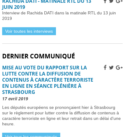
RACHIDA DATI - MATINALE RTL DU 13
Installer des pièges à frelons asiatiques en France
JUIN 2019
pour prévenir l’invasion de 2026 -
01 avril 2026
Interview de Rachida DATI dans la matinale RTL du 13 juin
Améliorer la sécurité routière des jeunes
2019
conducteurs -
01 avril 2026
Grève des pilotes Lufthansa : perturbations de vols
Voir toutes les interviews
en Europe et en France -
31 mars 2026
Une nouvelle ère d’ici 2030 -
31 mars 2026
Élections municipales à Nice 2026 : enjeux et
DERNIER COMMUNIQUÉ
candidats -
31 mars 2026
Dernière chance pour les skieurs cette saison -
31
MISE AU VOTE DU RAPPORT SUR LA
mars 2026
LUTTE CONTRE LA DIFFUSION DE
Vol Ryanair : des passagers bloqués en France à
CONTENUS À CARACTÈRE TERRORISTE
cause des retards de l’EES -
31 mars 2026
EN LIGNE EN SÉANCE PLÉNIÈRE À
Air France-KLM augmente les tarifs long-courrier
STRASBOURG
face à la crise pétrolière du Moyen-Orient -
30 mars
2026
17 avril 2019
Nationaux britanniques à double nationalité: défis
Les députés européens se prononçaient hier à Strasbourg
de renouvellement de passeport dans le cadre des
sur le règlement pour lutter contre la diffusion de contenus à
règles ETA -
30 mars 2026
caractère terroriste en ligne et leur retrait dans un délai d'une
Candidats clés et leurs visions -
30 mars 2026
heure.
L’extrême droite et la gauche enregistrent des gains
importants -
30 mars 2026
Voir tous les communiqués