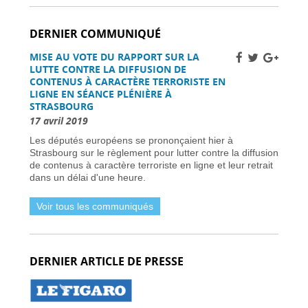
Améliorer la sécurité routière des jeunes
conducteurs -
01 avril 2026
DERNIER COMMUNIQUÉ
Grève des pilotes Lufthansa : perturbations de
vols en Europe et en France -
31 mars 2026
MISE AU VOTE DU RAPPORT SUR LA
Une nouvelle ère d’ici 2030 -
31 mars 2026
LUTTE CONTRE LA DIFFUSION DE
Élections municipales à Nice 2026 : enjeux et
CONTENUS À CARACTÈRE TERRORISTE EN
candidats -
31 mars 2026
LIGNE EN SÉANCE PLÉNIÈRE À
STRASBOURG
Dernière chance pour les skieurs cette saison -
31 mars 2026
17 avril 2019
Vol Ryanair : des passagers bloqués en France
Les députés européens se prononçaient hier à
à cause des retards de l’EES -
31 mars 2026
Strasbourg sur le règlement pour lutter contre la diffusion
Air France-KLM augmente les tarifs long-
de contenus à caractère terroriste en ligne et leur retrait
courrier face à la crise pétrolière du Moyen-
dans un délai d'une heure.
Orient -
30 mars 2026
Nationaux britanniques à double nationalité:
Voir tous les communiqués
défis de renouvellement de passeport dans le
cadre des règles ETA -
30 mars 2026
Candidats clés et leurs visions -
30 mars 2026
L’extrême droite et la gauche enregistrent des
DERNIER ARTICLE DE PRESSE
gains importants -
30 mars 2026
Sénat français approuve la loi sur l’ANPR pour
renforcer les moyens de lutte contre la
criminalité -
29 mars 2026