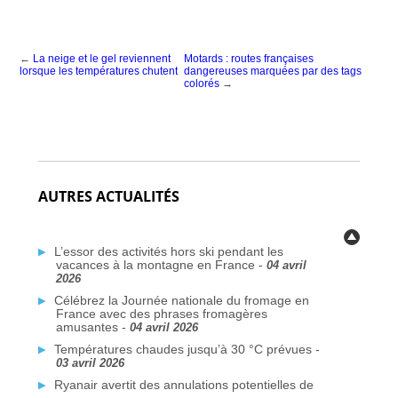
←
La neige et le gel reviennent
Motards : routes françaises
lorsque les températures chutent
dangereuses marquées par des tags
colorés
→
AUTRES ACTUALITÉS
L’essor des activités hors ski pendant les
vacances à la montagne en France -
04 avril
2026
Célébrez la Journée nationale du fromage en
France avec des phrases fromagères
amusantes -
04 avril 2026
Températures chaudes jusqu’à 30 °C prévues -
03 avril 2026
Ryanair avertit des annulations potentielles de
vols liées au conflit au Moyen-Orient -