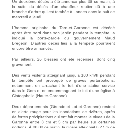
Un deuxième décès a été annoncé plus tôt ce matin,
à
la suite du décès d’un chauffeur routier dû à une
branche d’arbre qui est tombée à Landes
dans la nuit de
mercredi à jeudi.
L’homme originaire du Tarn-et-Garonne est décédé
après être sorti dans son jardin pendant la tempête, a
indiqué la porte-parole du gouvernement Maud
Bregeon. D’autres décès liés à la tempête pourraient
encore être annoncés.
Par ailleurs, 26 blessés ont été recensés, dont cinq
gravement.
Des vents violents atteignant jusqu’à 180 km/h pendant
la tempête ont provoqué de graves perturbations,
notamment en arrachant le toit d’une station-service
dans le Gers et en endommageant le toit d’une église à
Cintegabelle (Haute-Garonne).
Deux départements (Gironde et Lot-et-Garonne) restent
en alerte rouge pour les inondations de rivières, après
de fortes précipitations qui ont fait monter le niveau de la
Garonne entre 3 cm et 5 cm par heure sur certaines
portions. À 08:00 ce matin, la rivière atteignait 8,27 m de