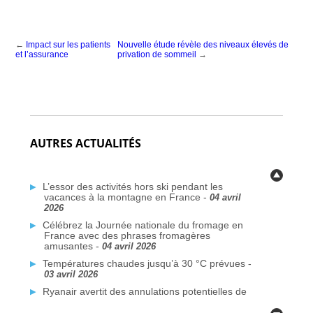
←
Impact sur les patients
Nouvelle étude révèle des niveaux élevés de
et l’assurance
privation de sommeil
→
AUTRES ACTUALITÉS
L’essor des activités hors ski pendant les
vacances à la montagne en France -
04 avril
2026
Célébrez la Journée nationale du fromage en
France avec des phrases fromagères
amusantes -
04 avril 2026
Températures chaudes jusqu’à 30 °C prévues -
03 avril 2026
Ryanair avertit des annulations potentielles de
vols liées au conflit au Moyen-Orient -
03 avril
2026