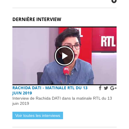
Plus de traversées Dunkerque–Rosslare
prévues d’ici 2026 -
03 avril 2026
DERNIÈRE INTERVIEW
Des communes françaises face à la crise de
l’eau potable due aux PFAS -
03 avril 2026
Citoyens britanniques à double nationalité :
défis de voyage face aux nouvelles règles de
passeport -
02 avril 2026
Fermetures de bars en France après des
inspections de sécurité incendie -
02 avril 2026
Déploiement du système EES à la frontière
française: défis techniques -
02 avril 2026
Réservez dès aujourd’hui vos billets TGV
SNCF pour l’été et l’automne, partout en
France -
02 avril 2026
Subventions pour l’internet en fibre optique en
RACHIDA DATI - MATINALE RTL DU 13
France : éligibilité et procédure de demande -
JUIN 2019
01 avril 2026
Interview de Rachida DATI dans la matinale RTL du 13
Horaires et détails de la fréquentation -
01 avril
juin 2019
2026
Installer des pièges à frelons asiatiques en
Voir toutes les interviews
France pour prévenir l’invasion de 2026 -
01
avril 2026
Améliorer la sécurité routière des jeunes