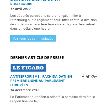
STRASBOURG
Dernière chance pour les skieurs cette saison -
31 mars 2026
17 avril 2019
Vol Ryanair : des passagers bloqués en France
Les députés européens se prononçaient hier à
à cause des retards de l’EES -
31 mars 2026
Strasbourg sur le règlement pour lutter contre la diffusion
Air France-KLM augmente les tarifs long-
de contenus à caractère terroriste en ligne et leur retrait
courrier face à la crise pétrolière du Moyen-
dans un délai d'une heure.
Orient -
30 mars 2026
Nationaux britanniques à double nationalité:
Voir tous les communiqués
défis de renouvellement de passeport dans le
cadre des règles ETA -
30 mars 2026
Candidats clés et leurs visions -
30 mars 2026
L’extrême droite et la gauche enregistrent des
DERNIER ARTICLE DE PRESSE
gains importants -
30 mars 2026
Sénat français approuve la loi sur l’ANPR pour
renforcer les moyens de lutte contre la
criminalité -
29 mars 2026
ANTITERRORISME : RACHIDA DATI EN
Femme britannique disparue à Nîmes
PREMIÈRE LIGNE AU PARLEMENT
retrouvée saine et sauve en Italie -
29 mars
EUROPÉEN
2026
18 décembre 2018
Un chauffeur routier condamné à 11 700 €
d’amende en France pour fraude systématique
Le Parlement européen a adopté la semaine dernière le
aux péages autoroutiers -
29 mars 2026
rapport final de la[...]
La France appelle les raffineries à accroître la