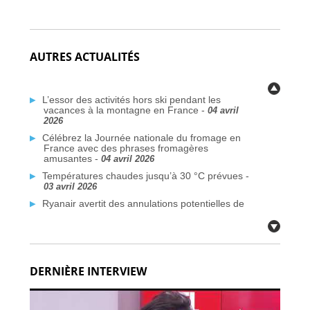
AUTRES ACTUALITÉS
L’essor des activités hors ski pendant les
vacances à la montagne en France -
04 avril
2026
Célébrez la Journée nationale du fromage en
France avec des phrases fromagères
amusantes -
04 avril 2026
Températures chaudes jusqu’à 30 °C prévues -
03 avril 2026
Ryanair avertit des annulations potentielles de
vols liées au conflit au Moyen-Orient -
03 avril
2026
Plus de traversées Dunkerque–Rosslare
prévues d’ici 2026 -
03 avril 2026
DERNIÈRE INTERVIEW
Des communes françaises face à la crise de
l’eau potable due aux PFAS -
03 avril 2026
Citoyens britanniques à double nationalité :
défis de voyage face aux nouvelles règles de