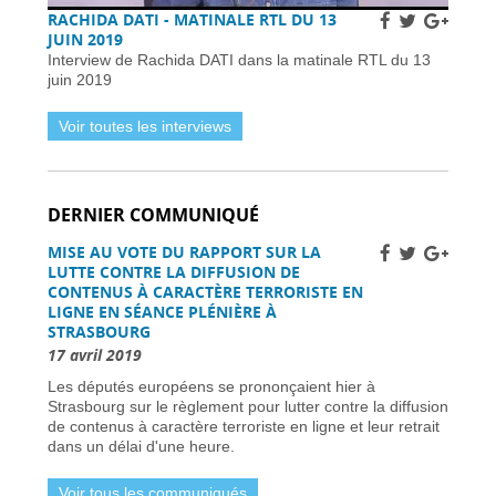
Subventions pour l’internet en fibre optique en
RACHIDA DATI - MATINALE RTL DU 13
France : éligibilité et procédure de demande -
JUIN 2019
01 avril 2026
Interview de Rachida DATI dans la matinale RTL du 13
Horaires et détails de la fréquentation -
01 avril
juin 2019
2026
Installer des pièges à frelons asiatiques en
Voir toutes les interviews
France pour prévenir l’invasion de 2026 -
01
avril 2026
Améliorer la sécurité routière des jeunes
conducteurs -
01 avril 2026
DERNIER COMMUNIQUÉ
Grève des pilotes Lufthansa : perturbations de
vols en Europe et en France -
31 mars 2026
MISE AU VOTE DU RAPPORT SUR LA
Une nouvelle ère d’ici 2030 -
31 mars 2026
LUTTE CONTRE LA DIFFUSION DE
Élections municipales à Nice 2026 : enjeux et
CONTENUS À CARACTÈRE TERRORISTE EN
candidats -
31 mars 2026
LIGNE EN SÉANCE PLÉNIÈRE À
STRASBOURG
Dernière chance pour les skieurs cette saison -
31 mars 2026
17 avril 2019
Vol Ryanair : des passagers bloqués en France
Les députés européens se prononçaient hier à
à cause des retards de l’EES -
31 mars 2026
Strasbourg sur le règlement pour lutter contre la diffusion
Air France-KLM augmente les tarifs long-
de contenus à caractère terroriste en ligne et leur retrait
courrier face à la crise pétrolière du Moyen-
dans un délai d'une heure.
Orient -
30 mars 2026
Nationaux britanniques à double nationalité:
Voir tous les communiqués