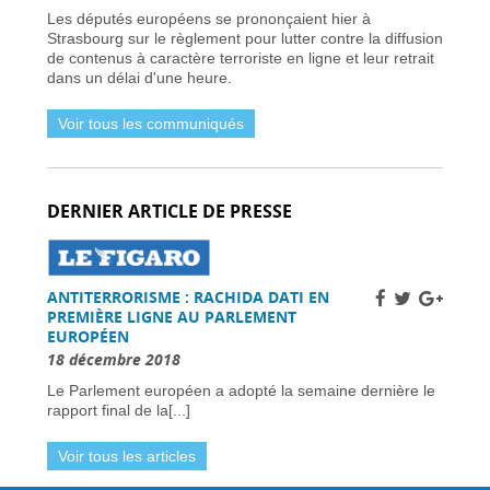
Vol Ryanair : des passagers bloqués en France
Les députés européens se prononçaient hier à
à cause des retards de l’EES -
31 mars 2026
Strasbourg sur le règlement pour lutter contre la diffusion
Air France-KLM augmente les tarifs long-
de contenus à caractère terroriste en ligne et leur retrait
courrier face à la crise pétrolière du Moyen-
dans un délai d'une heure.
Orient -
30 mars 2026
Nationaux britanniques à double nationalité:
Voir tous les communiqués
défis de renouvellement de passeport dans le
cadre des règles ETA -
30 mars 2026
Candidats clés et leurs visions -
30 mars 2026
L’extrême droite et la gauche enregistrent des
DERNIER ARTICLE DE PRESSE
gains importants -
30 mars 2026
Sénat français approuve la loi sur l’ANPR pour
renforcer les moyens de lutte contre la
criminalité -
29 mars 2026
ANTITERRORISME : RACHIDA DATI EN
Femme britannique disparue à Nîmes
PREMIÈRE LIGNE AU PARLEMENT
retrouvée saine et sauve en Italie -
29 mars
EUROPÉEN
2026
18 décembre 2018
Un chauffeur routier condamné à 11 700 €
d’amende en France pour fraude systématique
Le Parlement européen a adopté la semaine dernière le
aux péages autoroutiers -
29 mars 2026
rapport final de la[...]
La France appelle les raffineries à accroître la
production de carburant face à la flambée des
Voir tous les articles
prix -
29 mars 2026
Prix du carburant en France : records