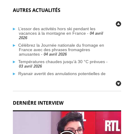
AUTRES ACTUALITÉS
L’essor des activités hors ski pendant les
vacances à la montagne en France -
04 avril
2026
Célébrez la Journée nationale du fromage en
France avec des phrases fromagères
amusantes -
04 avril 2026
Températures chaudes jusqu’à 30 °C prévues -
03 avril 2026
Ryanair avertit des annulations potentielles de
vols liées au conflit au Moyen-Orient -
03 avril
2026
Plus de traversées Dunkerque–Rosslare
prévues d’ici 2026 -
03 avril 2026
DERNIÈRE INTERVIEW
Des communes françaises face à la crise de
l’eau potable due aux PFAS -
03 avril 2026
Citoyens britanniques à double nationalité :
défis de voyage face aux nouvelles règles de
passeport -
02 avril 2026
Fermetures de bars en France après des